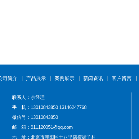
公司简介
产品展示
案例展示
新闻资讯
客户留言
联系人：余经理
手 机：13910843850 13146247768
微信号：13910843850
邮 箱：911120051@qq.com
地 址：北京市朝阳区十八里店横街子村