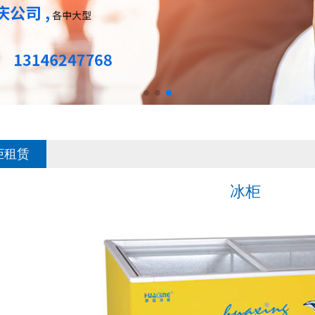
柜租赁
冰柜