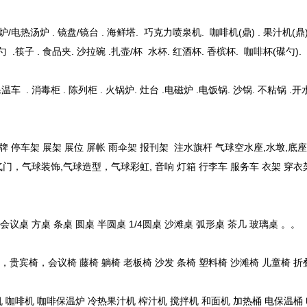
：
/电热汤炉 . 镜盘/镜台 . 海鲜塔. 巧克力喷泉机. 咖啡机(鼎) . 果汁机(鼎) 
汤勺 .筷子 . 食品夹. 沙拉碗 .扎壶/杯 水杯. 红酒杯. 香槟杯. 咖啡杯(碟
温车 . 消毒柜 . 陈列柜 . 火锅炉. 灶台 .电磁炉 .电饭锅. 沙锅. 不粘锅 .开
示牌 停车架 展架 展位 屏帐 雨伞架 报刊架 注水旗杆 气球空水座,水墩
门，气球装饰,气球造型，气球彩虹, 音响 灯箱 行李车 服务车 衣架 穿衣架
。
议桌 方桌 条桌 圆桌 半圆桌 1/4圆桌 沙滩桌 弧形桌 茶几 玻璃桌 。。
贵宾椅，会议椅 藤椅 躺椅 老板椅 沙发 条椅 塑料椅 沙滩椅 儿童椅 折
 咖啡机 咖啡保温炉 冷热果汁机 榨汁机 搅拌机 和面机 加热桶 电保温桶 