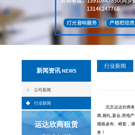
行业新闻
新闻资讯
NEWS
公司新闻
行业新闻
北京运达欣商务活动
典,婚礼,宴会,房
运达欣商租赁
规格桌布、椅套，满
务！