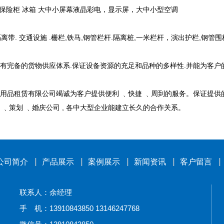
柜 保险柜 冰箱 大中小屏幕液晶彩电，显示屏，大中小型空调
.隔离带. 交通设施 .栅栏,铁马,钢管栏杆.隔离桩,一米栏杆，演出护栏,钢管
有完备的货物供应体系.保证设备资源的充足和品种的多样性.并能为客户
用品租赁有限公司竭诚为客户提供便利 ﹑快捷 ﹑周到的服务。保证提供
 ﹑策划 ﹑婚庆公司 , 各中大型企业能建立长久的合作关系。
公司简介
产品展示
案例展示
新闻资讯
客户留言
联系人：余经理
手 机：13910843850 13146247768