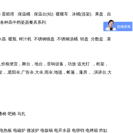
蛋糕塔 .保温桶 . 保温台(站) 暖蝶车 . 冰桶(连架). 果盘 . 自
勺). 各种高中档瓷器餐具系列.
水器. 暖瓶. 榨汁机 .不锈钢镜盘 .不锈钢汤桶. 转盘 .分数盆 . 菜
,底座,价格便宜，舞台，地台，音响设备，功放 追光灯 ，桁架，
，,遮阳伞,广告伞,大伞,雨伞,地毯，帐篷，蓬房， ,演讲台,大
叠椅 吧椅 马扎
电热板 电磁炉 微波炉 电饭锅 电开水器 电饼铛 电烤箱 炸缸