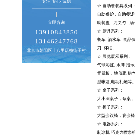
专注 专心 诚信
☆ 自助餐餐具系列
自助餐炉 . 自助餐汤炉
立即咨询
助餐盘 . 刀叉勺 . 
13910843850
☆ 厨具系列：
餐车. 酒水车. 食品保
13146247768
刀 .杯框 .
北京市朝阳区十八里店横街子村
☆ 展览展示系列：
气球彩虹, 水牌 指
背景板，地毯飘 拱气
型帐篷,电动礼炮等
☆ 桌子系列：
大小圆桌子，条桌，会
☆ 椅子系列：
大型会议椅，宴会椅，
☆ 电器系列：
制冰机 巧克力喷泉机